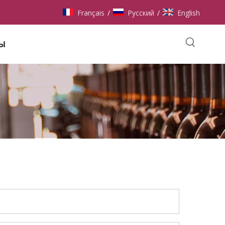
Français
Pусский
English
/
/
ы