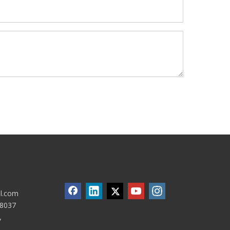
ll.com
8037
,