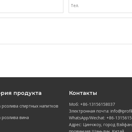
ория продукта
Контакты
Моб: +86-13156158037
 розлива спиртных напитков
Электронная почта:
info@iprofi
 розлива вина
WhatsApp/Wechat:
+86-1
315615
Адрес: Цинчжоу, город Вэйфан
провинция Шаньдун, Китай.