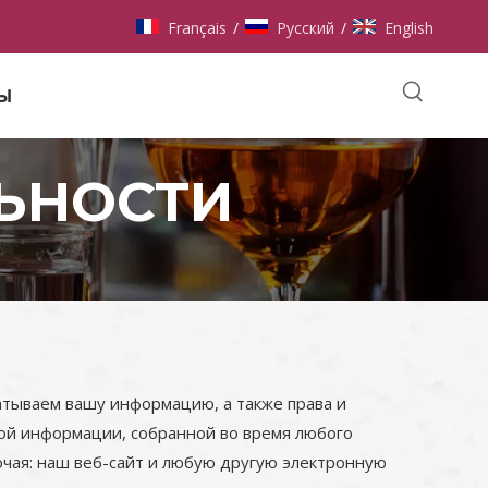
Français
Pусский
English
/
/
ы
ЬНОСТИ
атываем вашу информацию, а также права и
ной информации, собранной во время любого
ючая: наш веб-сайт и любую другую электронную