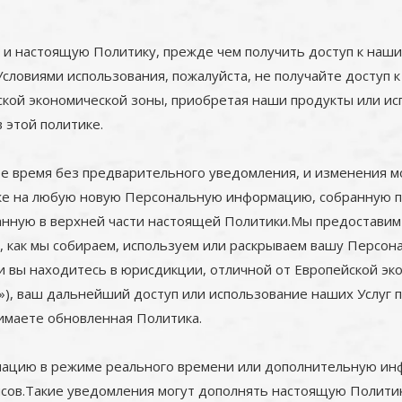
 и настоящую Политику, прежде чем получить доступ к нашим
словиями использования, пожалуйста, не получайте доступ к
кой экономической зоны, приобретая наши продукты или исп
 этой политике.
 время без предварительного уведомления, и изменения м
кже на любую новую Персональную информацию, собранную п
занную в верхней части настоящей Политики.Мы предостави
, как мы собираем, используем или раскрываем вашу Персо
ли вы находитесь в юрисдикции, отличной от Европейской э
), ваш дальнейший доступ или использование наших Услуг 
имаете обновленная Политика.
рмацию в режиме реального времени или дополнительную и
сов.Такие уведомления могут дополнять настоящую Полити