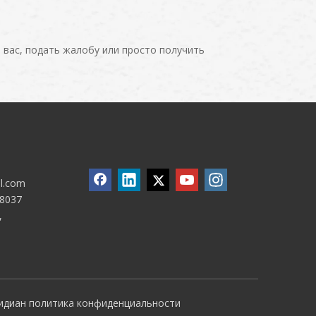
 вас, подать жалобу или просто получить
ll.com
8037
,
идиан
политика конфиденциальности